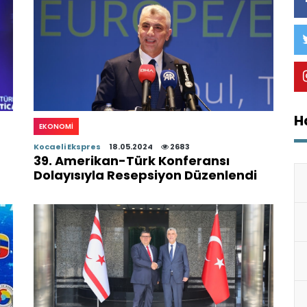
H
EKONOMI
Kocaeli Ekspres
18.05.2024
2683
39. Amerikan-Türk Konferansı
Dolayısıyla Resepsiyon Düzenlendi