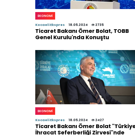
EKONOMI
Kocaeli Ekspres
18.05.2024
2735
Ticaret Bakanı Ömer Bolat, TOBB
Genel Kurulu'nda Konuştu
EKONOMI
Kocaeli Ekspres
18.05.2024
2427
Ticaret Bakanı Ömer Bolat "Türkiy
İhracat Seferberliği Zirvesi"nde