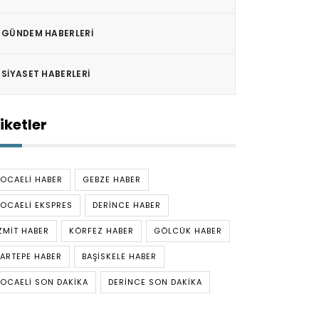
GÜNDEM HABERLERI
SIYASET HABERLERI
iketler
OCAELI HABER
GEBZE HABER
OCAELI EKSPRES
DERINCE HABER
ZMIT HABER
KÖRFEZ HABER
GÖLCÜK HABER
ARTEPE HABER
BAŞISKELE HABER
OCAELI SON DAKIKA
DERINCE SON DAKIKA