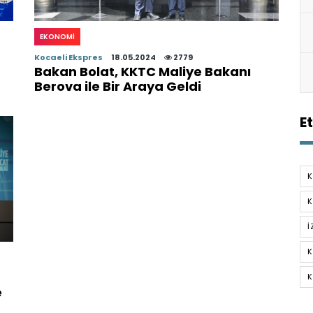
EKONOMI
Kocaeli Ekspres
18.05.2024
2779
Bakan Bolat, KKTC Maliye Bakanı
Berova ile Bir Araya Geldi
Et
K
K
I
K
K
e