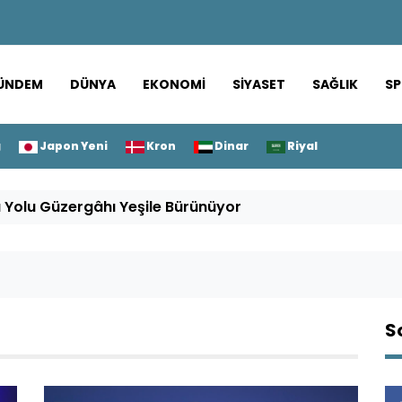
ÜNDEM
DÜNYA
EKONOMI
SIYASET
SAĞLIK
S
g
Japon Yeni
Kron
Dinar
Riyal
ı Yolu Güzergâhı Yeşile Bürünüyor
S