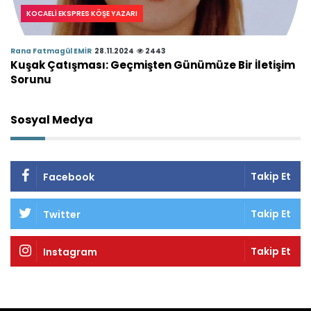
KOCAELI EKSPRES KÖŞE YAZARI
Rana Fatmagül EMİR
28.11.2024
2443
Kuşak Çatışması: Geçmişten Günümüze Bir İletişim
Sorunu
Sosyal Medya
Takip Et
Facebook
Takip Et
Twitter
Takip Et
Instagram